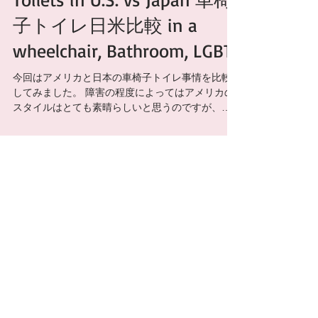
子トイレ日米比較 in a
wheelchair, Bathroom, LGBT
今回はアメリカと日本の車椅子トイレ事情を比較
してみました。 障害の程度によってはアメリカの
スタイルはとても素晴らしいと思うのですが、私
にとっては日本のスタイルがありがたいんです。
そして、日本の車椅子トイレは色んな設備があっ
て、日本の車椅子トイレは世界一だと私は思いま
す！...
Archive
2017年12月
（2）
2件の記事
2017年11月
（4）
4件の記事
2017年10月
（4）
4件の記事
2017年9月
（4）
4件の記事