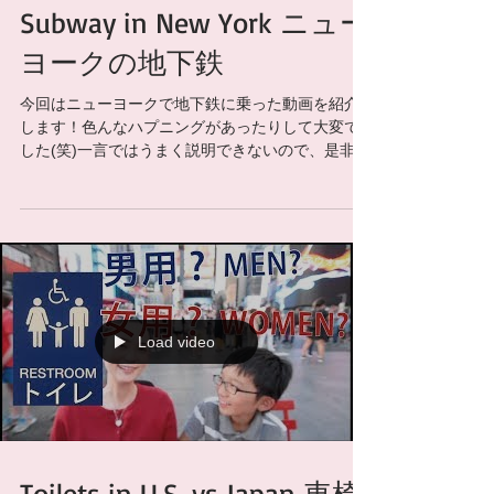
Subway in New York ニュー
ヨークの地下鉄
今回はニューヨークで地下鉄に乗った動画を紹介
します！色んなハプニングがあったりして大変で
した(笑)一言ではうまく説明できないので、是非動
画をご覧ください！！ Supponserd by ・テクノツ
ール株式会社 http://www.ttools.co.jp/ ...
Load video
Toilets in U.S. vs Japan 車椅