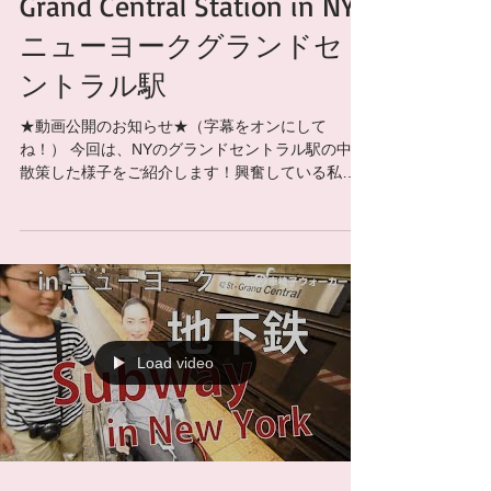
Grand Central Station in NYC
ニューヨークグランドセ
ントラル駅
★動画公開のお知らせ★（字幕をオンにして
ね！） 今回は、NYのグランドセントラル駅の中を
散策した様子をご紹介します！興奮している私
と、無関心な夫・・・。 続きはこちらから 動画
URL: https://youtu.be/eYpIMfGkRG4 Supponserd
by...
Load video