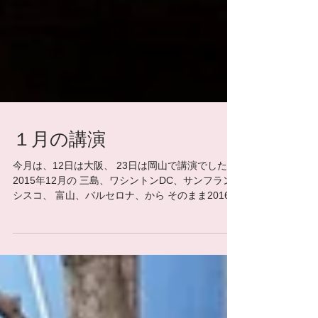
１月の講演
今月は、12日は大阪、 23日は岡山で講演でした。
2015年12月の 三島、ワシントンDC、サンフラン
シスコ、 富山、バルセロナ、から そのまま2016年
1月へ突入。 大阪は夕方の講演だったので、日帰
り。 次の日も朝からある雑誌の取材、...