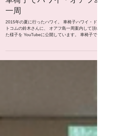
車椅子でハワイ・オアフ島
一周
2015年の夏に行ったハワイ。 車椅子ハワイ・ドッ
トコムの鈴木さんに、 オアフ島一周案内して頂い
た様子を YouTubeに公開しています。 車椅子で成
田国際空港から海外旅行・ハワイ（駐車場&ANA）
車いす は、いつもの撮影・編集班でしたが、...