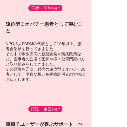
医師・学生向け
遠位型ミオパチー患者として望むこ
と
NPO法人PADMの代表として10年以上、患
者会活動を行ってきました。
その中で希少疾病の新薬開発や難病政策な
ど、当事者の立場で医師や様々な専門家の方
と取り組みをしてきました。
​その経験を元に、難病の遠位型ミオパチー患
者として、率直な想いを医療関係者の皆様に
お伝えします。
行政・企業向け
車椅子ユーザーが喜ぶサポート 〜