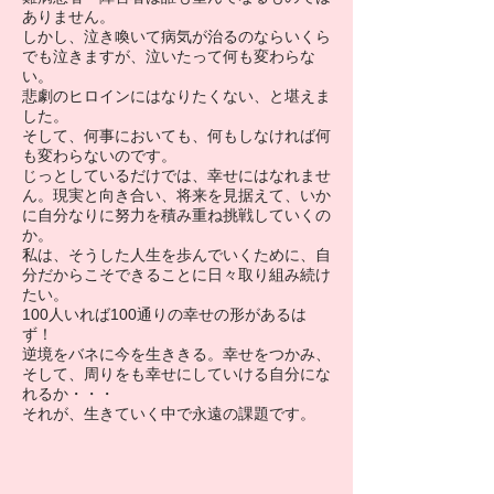
ありません。
しかし、泣き喚いて病気が治るのならいくら
でも泣きますが、泣いたって何も変わらな
い。
悲劇のヒロインにはなりたくない、と堪えま
した。
そして、何事においても、何もしなければ何
も変わらないのです。
じっとしているだけでは、幸せにはなれませ
ん。現実と向き合い、将来を見据えて、いか
に自分なりに努力を積み重ね挑戦していくの
か。
私は、そうした人生を歩んでいくために、自
分だからこそできることに日々取り組み続け
たい。
100人いれば100通りの幸せの形があるは
ず！
逆境をバネに今を生ききる。幸せをつかみ、
そして、周りをも幸せにしていける自分にな
れるか・・・
それが、生きていく中で永遠の課題です。