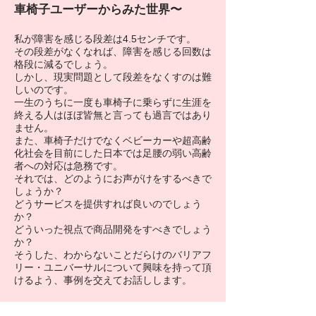
車椅子ユーザーからみた世界〜
私が障害を感じる段差は4.5センチです。
その段差がなくなれば、障害を感じる回数は
格段に減るでしょう。
しかし、現実問題として段差をなくすのは難
しいのです。
一生のうちに一度も車椅子に乗らずに生涯を
終える人はほぼ皆無と言っても過言ではあり
ません。
また、車椅子だけでなくベビーカーや超高齢
化社会を目前にした日本では足腰の弱い高齢
者への対応は急務です。
それでは、どのようにお声がけをするべきで
しょうか？
どうサービスを提供すれば良いのでしょう
か？
どういった視点で商品開発をすべきでしょう
か？
そうした、わからないことだらけのバリアフ
リー・ユニバーサルについて興味を持って頂
けるよう、事例を交えてお話しします。